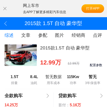
网上车市
打开APP
去APP了解更多精彩汽车信息
2015款 1.5T 自动 豪华型
综述
文章
参配
图片
经销商
点评
2015款1.5T 自动 豪华型
12.99万
12.99万
配置参数
1.5T
8.4L
暂无数据
115Kw
暂无
排量
油耗
用车成本
功率
3年保值率
全款购车
贷款购车
14.25万
首付：
5.16万