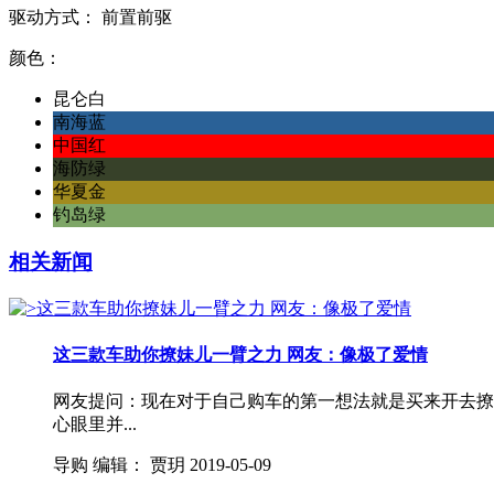
驱动方式：
前置前驱
颜色：
昆仑白
南海蓝
中国红
海防绿
华夏金
钓岛绿
相关新闻
这三款车助你撩妹儿一臂之力 网友：像极了爱情
网友提问：现在对于自己购车的第一想法就是买来开去撩
心眼里并...
导购
编辑：
贾玥
2019-05-09