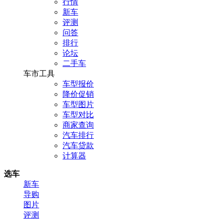
行情
新车
评测
问答
排行
论坛
二手车
车市工具
车型报价
降价促销
车型图片
车型对比
商家查询
汽车排行
汽车贷款
计算器
选车
新车
导购
图片
评测