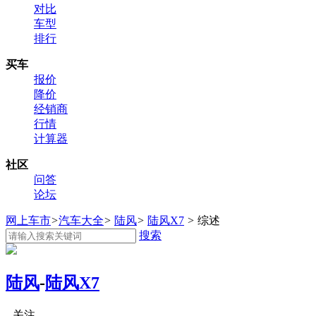
对比
车型
排行
买车
报价
降价
经销商
行情
计算器
社区
问答
论坛
网上车市
>
汽车大全
>
陆风
>
陆风X7
>
综述
搜索
陆风
-
陆风X7
关注