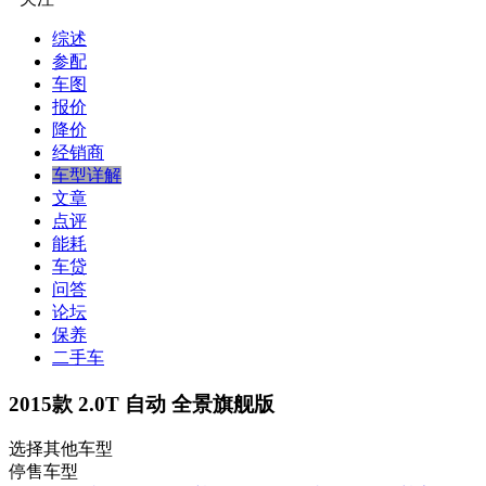
综述
参配
车图
报价
降价
经销商
车型详解
文章
点评
能耗
车贷
问答
论坛
保养
二手车
2015款 2.0T 自动 全景旗舰版
选择其他车型
停售车型