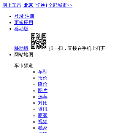
网上车市
北京
[切换]
全部城市>>
登录
注册
更多应用
移动版
移动版
扫一扫，直接在手机上打开
网站地图
车市频道
车型
报价
降价
图片
选车
对比
资讯
商家
视频
独家