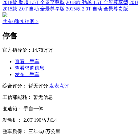
2018款 劲越 1.5T 全景至尊型
2018款 劲越 1.5T 全景尊享型
20
2015款 2.0T 自动 全景尊享版
2015款 2.0T 自动 全景尊贵版
共有0张实拍图 >
停售
官方指导价：
14.78万万
查看二手车
查看求购信息
发布二手车
综合评分：
暂无评分
发表点评
工信部能耗：
暂无信息
变速箱：
手自一体
发动机：
2.0T
190马力L4
整车质保：
三年或6万公里