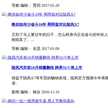
导购
编辑：
贾玥
2017-01-20
教你如何少奋斗10年 蒂阿兹对比陆风X7
又到了马上要过年的日子，怎么样身为正在奋斗的年轻人
相炫富了。...
导购
编辑：
吴昊
2017-01-09
陆风汽车前10月销量翻倍 跨界SUV将上市
得益于陆风X7等车型的畅销表现，陆风官方预测今年将
读。
新闻
编辑：
林垚
2016-11-19