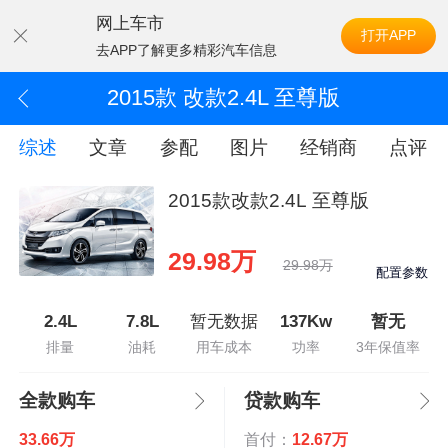
网上车市
打开APP
去APP了解更多精彩汽车信息
2015款 改款2.4L 至尊版
综述
文章
参配
图片
经销商
点评
2015款改款2.4L 至尊版
29.98万
29.98万
配置参数
2.4L
7.8L
暂无数据
137Kw
暂无
排量
油耗
用车成本
功率
3年保值率
全款购车
贷款购车
33.66万
首付：
12.67万