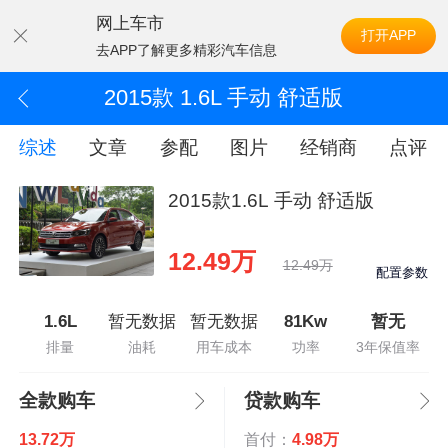
网上车市
打开APP
去APP了解更多精彩汽车信息
2015款 1.6L 手动 舒适版
综述
文章
参配
图片
经销商
点评
2015款1.6L 手动 舒适版
12.49万
12.49万
配置参数
1.6L
暂无数据
暂无数据
81Kw
暂无
排量
油耗
用车成本
功率
3年保值率
全款购车
贷款购车
13.72万
首付：
4.98万