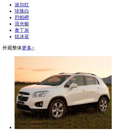
波尔红
珍珠白
烈焰橙
流光银
奥丁灰
炫冰蓝
外观整体
更多>