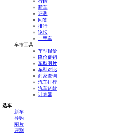
行情
新车
评测
问答
排行
论坛
二手车
车市工具
车型报价
降价促销
车型图片
车型对比
商家查询
汽车排行
汽车贷款
计算器
选车
新车
导购
图片
评测