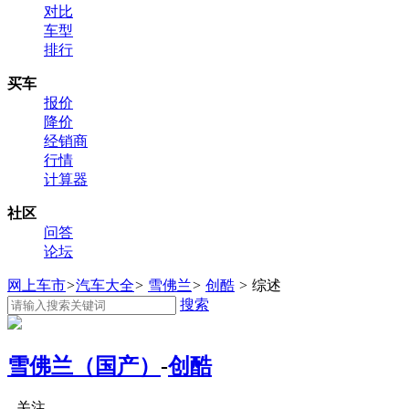
对比
车型
排行
买车
报价
降价
经销商
行情
计算器
社区
问答
论坛
网上车市
>
汽车大全
>
雪佛兰
>
创酷
>
综述
搜索
雪佛兰（国产）
-
创酷
关注