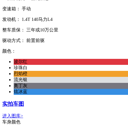
变速箱：
手动
发动机：
1.4T
140马力L4
整车质保：
三年或10万公里
驱动方式：
前置前驱
颜色：
波尔红
珍珠白
烈焰橙
流光银
奥丁灰
炫冰蓝
实拍车图
进入图库>
车身颜色