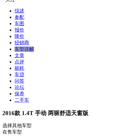
综述
参配
车图
报价
降价
经销商
车型详解
文章
点评
能耗
车贷
问答
论坛
保养
二手车
2016款 1.4T 手动 两驱舒适天窗版
选择其他车型
在售车型