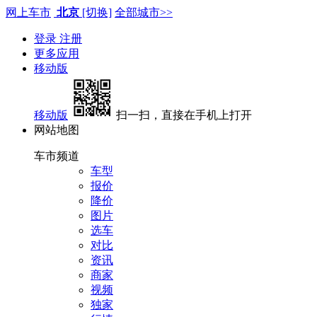
网上车市
北京
[切换]
全部城市>>
登录
注册
更多应用
移动版
移动版
扫一扫，直接在手机上打开
网站地图
车市频道
车型
报价
降价
图片
选车
对比
资讯
商家
视频
独家