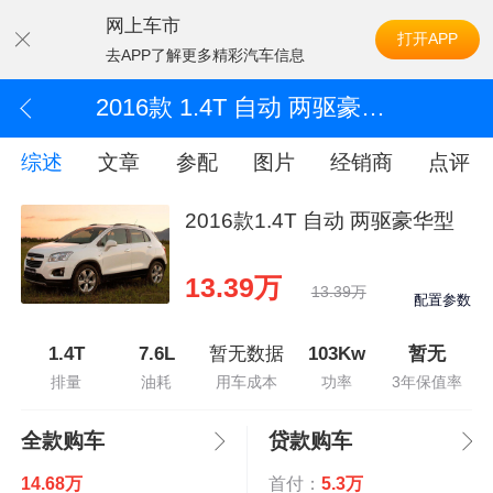
网上车市
打开APP
去APP了解更多精彩汽车信息
2016款 1.4T 自动 两驱豪华型
综述
文章
参配
图片
经销商
点评
2016款1.4T 自动 两驱豪华型
13.39万
13.39万
配置参数
1.4T
7.6L
暂无数据
103Kw
暂无
排量
油耗
用车成本
功率
3年保值率
全款购车
贷款购车
14.68万
首付：
5.3万