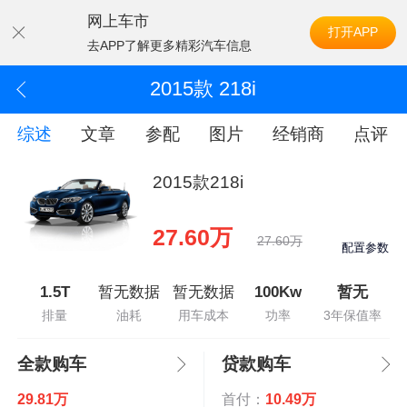
网上车市
打开APP
去APP了解更多精彩汽车信息
2015款 218i
综述
文章
参配
图片
经销商
点评
2015款218i
27.60万
27.60万
配置参数
1.5T
暂无数据
暂无数据
100Kw
暂无
排量
油耗
用车成本
功率
3年保值率
全款购车
贷款购车
29.81万
首付：
10.49万