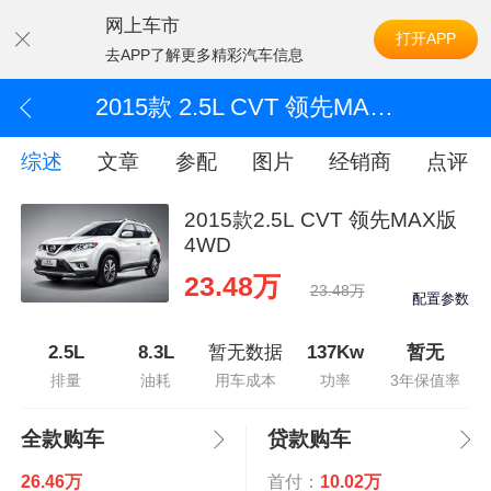
网上车市
打开APP
去APP了解更多精彩汽车信息
2015款 2.5L CVT 领先MAX版 4WD
综述
文章
参配
图片
经销商
点评
2015款2.5L CVT 领先MAX版
4WD
23.48万
23.48万
配置参数
2.5L
8.3L
暂无数据
137Kw
暂无
排量
油耗
用车成本
功率
3年保值率
全款购车
贷款购车
26.46万
首付：
10.02万