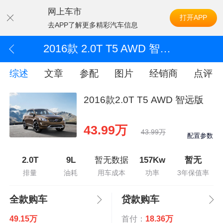
网上车市
打开APP
去APP了解更多精彩汽车信息
2016款 2.0T T5 AWD 智远版
综述
文章
参配
图片
经销商
点评
2016款2.0T T5 AWD 智远版
43.99万
43.99万
配置参数
2.0T
9L
暂无数据
157Kw
暂无
排量
油耗
用车成本
功率
3年保值率
全款购车
贷款购车
49.15万
首付：
18.36万