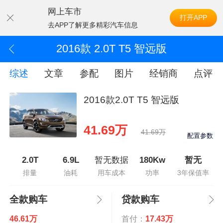
网上车市
打开APP
去APP了解更多精彩汽车信息
2016款 2.0T T5 智远版
综述
文章
参配
图片
经销商
点评
2016款2.0T T5 智远版
41.69万
41.69万
配置参数
2.0T
6.9L
暂无数据
180Kw
暂无
排量
油耗
用车成本
功率
3年保值率
全款购车
贷款购车
46.61万
首付：
17.43万