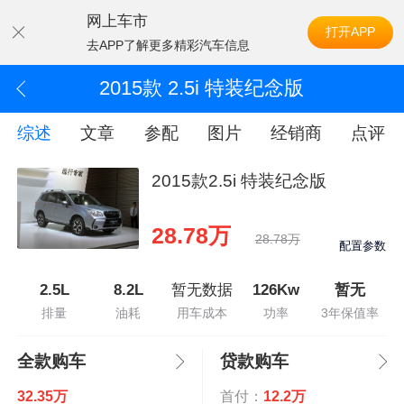
网上车市
打开APP
去APP了解更多精彩汽车信息
2015款 2.5i 特装纪念版
综述
文章
参配
图片
经销商
点评
2015款2.5i 特装纪念版
28.78万
28.78万
配置参数
2.5L
8.2L
暂无数据
126Kw
暂无
排量
油耗
用车成本
功率
3年保值率
全款购车
贷款购车
32.35万
首付：
12.2万