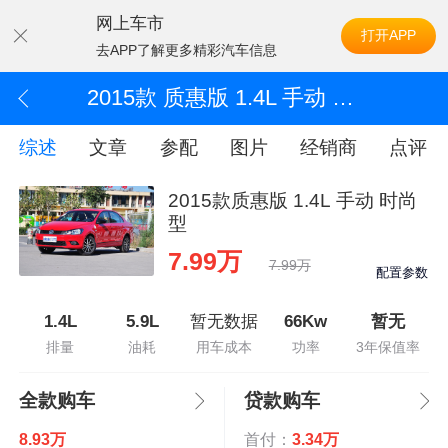
网上车市
打开APP
去APP了解更多精彩汽车信息
2015款 质惠版 1.4L 手动 时尚型
综述
文章
参配
图片
经销商
点评
2015款质惠版 1.4L 手动 时尚
型
7.99万
7.99万
配置参数
1.4L
5.9L
暂无数据
66Kw
暂无
排量
油耗
用车成本
功率
3年保值率
全款购车
贷款购车
8.93万
首付：
3.34万