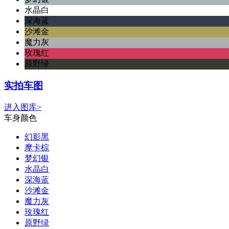
水晶白
深海蓝
沙滩金
魔力灰
玫瑰红
原野绿
实拍车图
进入图库>
车身颜色
幻影黑
摩卡棕
梦幻银
水晶白
深海蓝
沙滩金
魔力灰
玫瑰红
原野绿