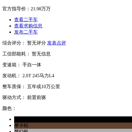
官方指导价：
21.98万万
查看二手车
查看求购信息
发布二手车
综合评分：
暂无评分
发表点评
工信部能耗：
暂无信息
变速箱：
手自一体
发动机：
2.0T
245马力L4
整车质保：
五年或10万公里
驱动方式：
前置前驱
颜色：
幻影黑
摩卡棕
梦幻银