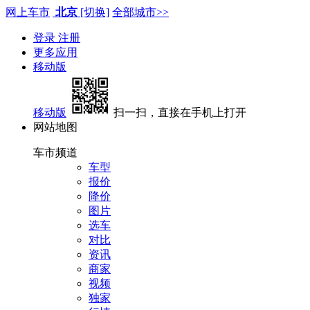
网上车市
北京
[切换]
全部城市>>
登录
注册
更多应用
移动版
移动版
扫一扫，直接在手机上打开
网站地图
车市频道
车型
报价
降价
图片
选车
对比
资讯
商家
视频
独家