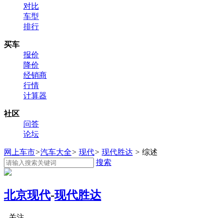
对比
车型
排行
买车
报价
降价
经销商
行情
计算器
社区
问答
论坛
网上车市
>
汽车大全
>
现代
>
现代胜达
>
综述
搜索
北京现代
-
现代胜达
关注