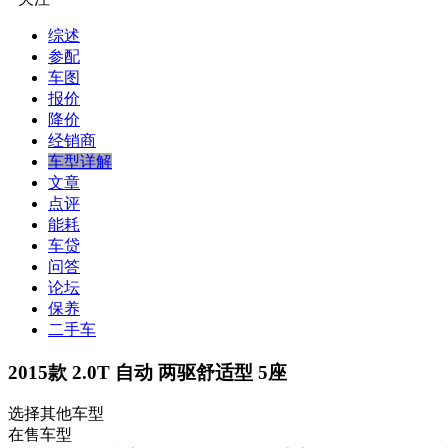
综述
参配
车图
报价
降价
经销商
车型详解
文章
点评
能耗
车贷
问答
论坛
保养
二手车
2015款 2.0T 自动 两驱舒适型 5座
选择其他车型
在售车型