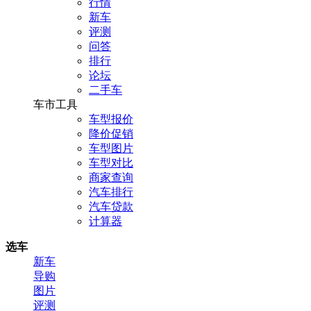
行情
新车
评测
问答
排行
论坛
二手车
车市工具
车型报价
降价促销
车型图片
车型对比
商家查询
汽车排行
汽车贷款
计算器
选车
新车
导购
图片
评测