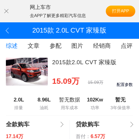
网上车市
打开APP
去APP了解更多精彩汽车信息
2015款 2.0L CVT 家臻版
综述
文章
参配
图片
经销商
点评
2015款2.0L CVT 家臻版
15.09万
15.09万
配置参数
2.0L
8.96L
暂无数据
102Kw
暂无
排量
油耗
用车成本
功率
3年保值率
全款购车
贷款购车
17.14万
首付：
6.57万