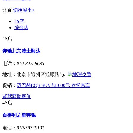
北京
切换城市>
4S店
综合店
4S店
奔驰北京波士顺达
电话：
010-89758685
地址：
北京市通州区通顺路与...
促销：
迈巴赫EQS SUV加1000元 欢迎赏车
试驾
获取底价
4S店
百得利之星奔驰
电话：
010-58739191