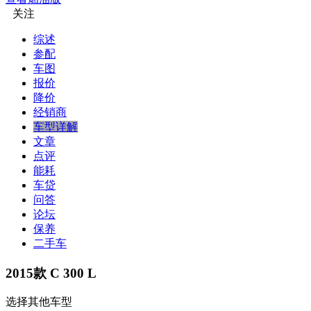
关注
综述
参配
车图
报价
降价
经销商
车型详解
文章
点评
能耗
车贷
问答
论坛
保养
二手车
2015款 C 300 L
选择其他车型