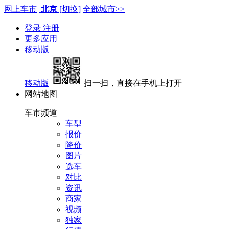
网上车市
北京
[切换]
全部城市>>
登录
注册
更多应用
移动版
移动版
扫一扫，直接在手机上打开
网站地图
车市频道
车型
报价
降价
图片
选车
对比
资讯
商家
视频
独家