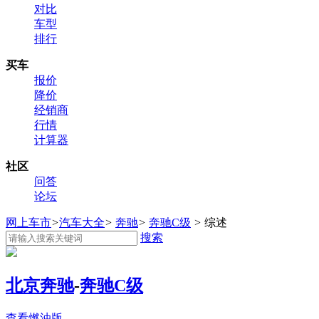
对比
车型
排行
买车
报价
降价
经销商
行情
计算器
社区
问答
论坛
网上车市
>
汽车大全
>
奔驰
>
奔驰C级
>
综述
搜索
北京奔驰
-
奔驰C级
查看燃油版