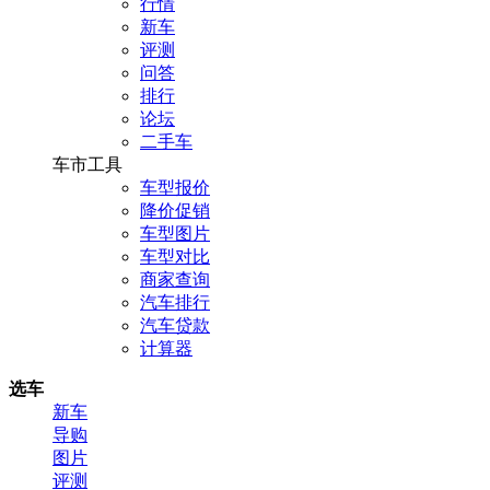
行情
新车
评测
问答
排行
论坛
二手车
车市工具
车型报价
降价促销
车型图片
车型对比
商家查询
汽车排行
汽车贷款
计算器
选车
新车
导购
图片
评测