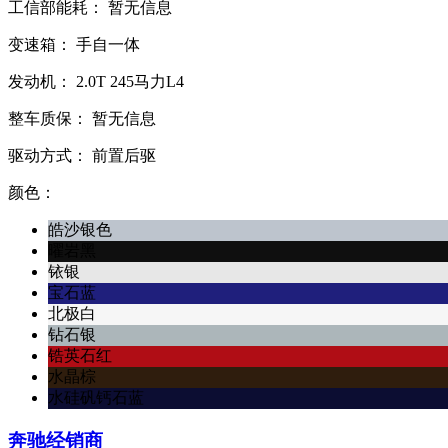
工信部能耗：
暂无信息
变速箱：
手自一体
发动机：
2.0T
245马力L4
整车质保：
暂无信息
驱动方式：
前置后驱
颜色：
皓沙银色
曜岩黑
铱银
宝石蓝
北极白
钻石银
锆英石红
水晶棕
水硅矾钙石蓝
奔驰经销商