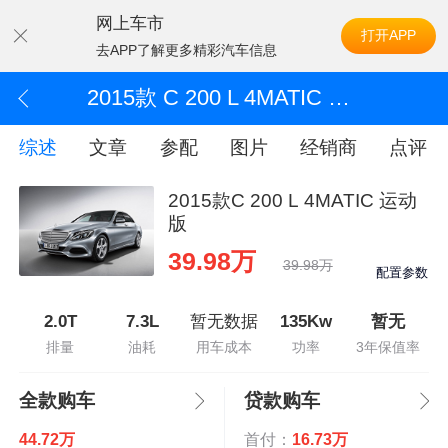
网上车市
打开APP
去APP了解更多精彩汽车信息
2015款 C 200 L 4MATIC 运动版
综述
文章
参配
图片
经销商
点评
2015款C 200 L 4MATIC 运动
版
39.98万
39.98万
配置参数
2.0T
7.3L
暂无数据
135Kw
暂无
排量
油耗
用车成本
功率
3年保值率
全款购车
贷款购车
44.72万
首付：
16.73万