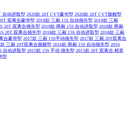
15T 自动进取型
2020款 20T CVT豪华型
2020款 20T CVT旗舰型
 20T 双离合豪华型
2019款 三厢 15S 自动领先型
2019款 三厢
GS 20T 双离合领先型
2019款 两厢 15S 自动进取型
2018款 两厢
GS 20T 双离合领先型
2018款 三厢 15S 自动进取型
2018款 三厢
 双离合豪华型
2017款 三厢 15S手动领先型
2017款 三厢 20T双离合
17款 三厢 20T双离合旗舰型
2016款 两厢 15S 自动领先型
2016
15S 自动进取型
2015款 15S 手动 领先型
2015款 20T 双离合 精英
豪华型