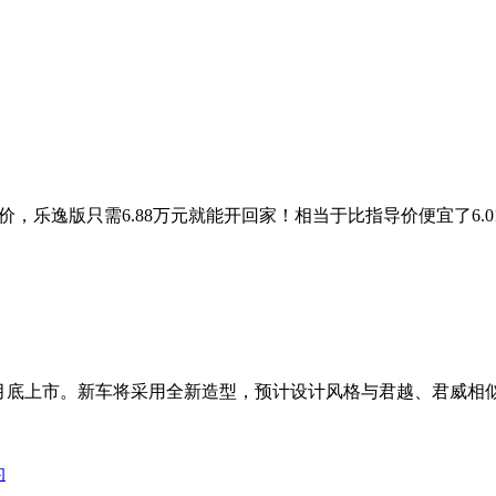
价，乐逸版只需6.88万元就能开回家！相当于比指导价便宜了6.01
10月底上市。新车将采用全新造型，预计设计风格与君越、君威