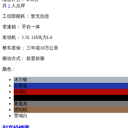
共
1
人点评
工信部能耗：
暂无信息
变速箱：
手自一体
发动机：
1.5L
118马力L4
整车质保：
三年或10万公里
驱动方式：
前置前驱
颜色：
冰川银
云母蓝
玛瑙红
珍珠黑
赛道灰
琥珀棕
雪域白
别克经销商