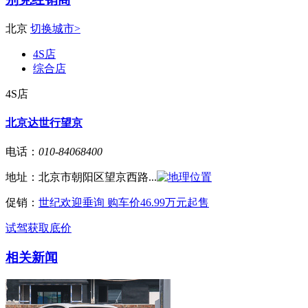
北京
切换城市>
4S店
综合店
4S店
北京达世行望京
电话：
010-84068400
地址：
北京市朝阳区望京西路...
促销：
世纪欢迎垂询 购车价46.99万元起售
试驾
获取底价
相关新闻