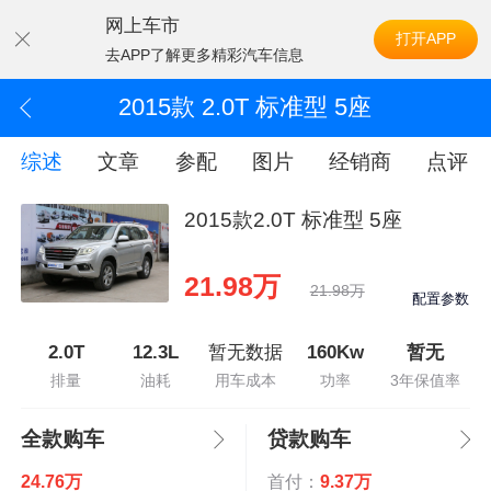
网上车市
打开APP
去APP了解更多精彩汽车信息
2015款 2.0T 标准型 5座
综述
文章
参配
图片
经销商
点评
2015款2.0T 标准型 5座
21.98万
21.98万
配置参数
2.0T
12.3L
暂无数据
160Kw
暂无
排量
油耗
用车成本
功率
3年保值率
全款购车
贷款购车
24.76万
首付：
9.37万