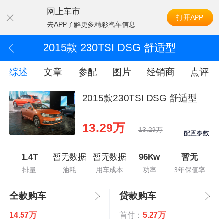
网上车市
打开APP
去APP了解更多精彩汽车信息
2015款 230TSI DSG 舒适型
综述
文章
参配
图片
经销商
点评
2015款230TSI DSG 舒适型
13.29万
13.29万
配置参数
1.4T
暂无数据
暂无数据
96Kw
暂无
排量
油耗
用车成本
功率
3年保值率
全款购车
贷款购车
14.57万
首付：
5.27万