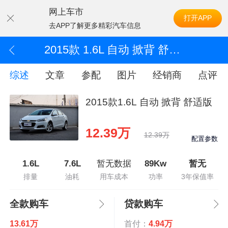
网上车市
打开APP
去APP了解更多精彩汽车信息
2015款 1.6L 自动 掀背 舒适版
综述
文章
参配
图片
经销商
点评
2015款1.6L 自动 掀背 舒适版
12.39万
12.39万
配置参数
1.6L
7.6L
暂无数据
89Kw
暂无
排量
油耗
用车成本
功率
3年保值率
全款购车
贷款购车
13.61万
首付：
4.94万