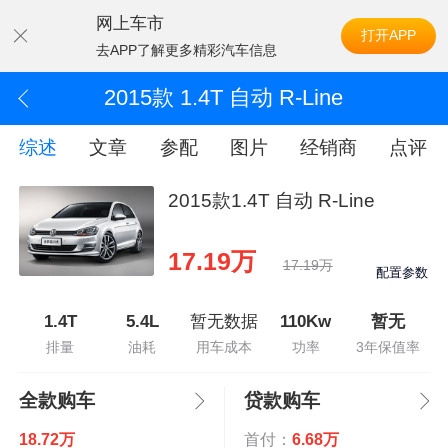
网上车市
打开APP
去APP了解更多精彩汽车信息
2015款 1.4T 自动 R-Line
综述
文章
参配
图片
经销商
点评
2015款1.4T 自动 R-Line
17.19万
17.19万
配置参数
1.4T
5.4L
暂无数据
110Kw
暂无
排量
油耗
用车成本
功率
3年保值率
全款购车
贷款购车
18.72万
首付：
6.68万