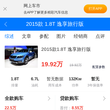
网上车市
打开APP
去APP了解更多精彩汽车信息
2015款 1.8T 逸享旅行版
综述
文章
参配
图片
经销商
点评
2015款1.8T 逸享旅行版
19.92万
19.92万
配置参数
1.8T
6.7L
暂无数据
132Kw
暂无
排量
油耗
用车成本
功率
3年保值率
全款购车
贷款购车
22.5万
首付：
8.55万