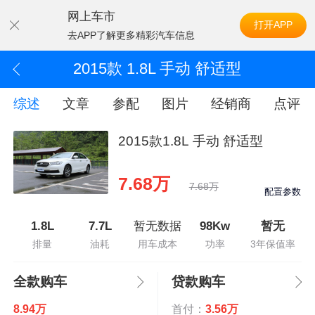
网上车市
打开APP
去APP了解更多精彩汽车信息
2015款 1.8L 手动 舒适型
综述
文章
参配
图片
经销商
点评
2015款1.8L 手动 舒适型
7.68万
7.68万
配置参数
1.8L
7.7L
暂无数据
98Kw
暂无
排量
油耗
用车成本
功率
3年保值率
全款购车
贷款购车
8.94万
首付：
3.56万