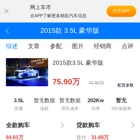
网上车市
打开APP
去APP了解更多精彩汽车信息
2015款 3.5L 豪华版
综述
文章
参配
图片
经销商
点评
2015款3.5L 豪华版
75.90万
75.90万
配置参数
3.5L
暂无数据
暂无数据
202Kw
暂无
排量
油耗
用车成本
功率
3年保值率
全款购车
贷款购车
84.81万
首付：
31.68万