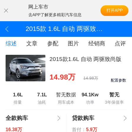
网上车市
打开APP
去APP了解更多精彩汽车信息
2015款 1.6L 自动 两驱致尚版
综述
文章
参配
图片
经销商
点评
2015款1.6L 自动 两驱致尚版
14.98万
14.98万
配置参数
1.6L
7.1L
暂无数据
94.1Kw
暂无
排量
油耗
用车成本
功率
3年保值率
全款购车
贷款购车
16.38万
首付：
5.9万