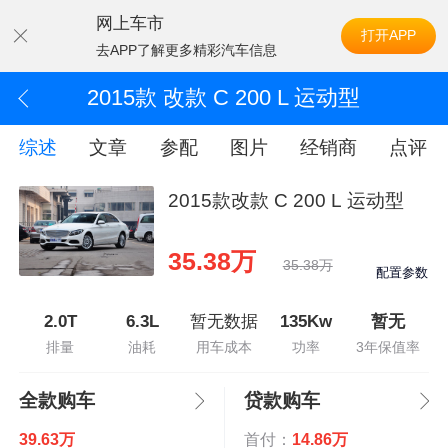
网上车市
打开APP
去APP了解更多精彩汽车信息
2015款 改款 C 200 L 运动型
综述
文章
参配
图片
经销商
点评
2015款改款 C 200 L 运动型
35.38万
35.38万
配置参数
2.0T
6.3L
暂无数据
135Kw
暂无
排量
油耗
用车成本
功率
3年保值率
全款购车
贷款购车
39.63万
首付：
14.86万