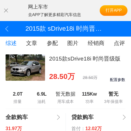
网上车市
打开APP
去APP了解更多精彩汽车信息
2015款 sDrive18i 时尚晋级版
综述
文章
参配
图片
经销商
点评
2015款sDrive18i 时尚晋级版
28.50万
28.50万
配置参数
2.0T
6.9L
暂无数据
115Kw
暂无
排量
油耗
用车成本
功率
3年保值率
全款购车
贷款购车
31.97万
首付：
12.02万