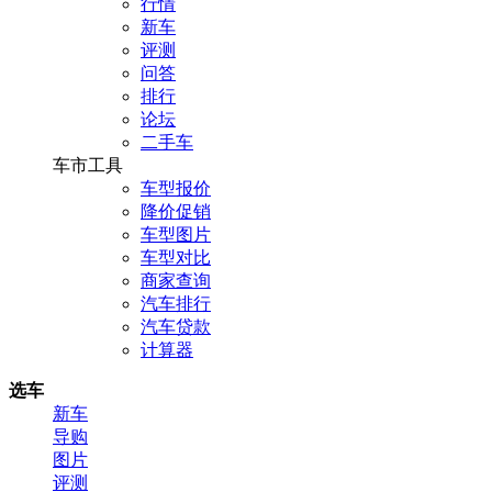
行情
新车
评测
问答
排行
论坛
二手车
车市工具
车型报价
降价促销
车型图片
车型对比
商家查询
汽车排行
汽车贷款
计算器
选车
新车
导购
图片
评测