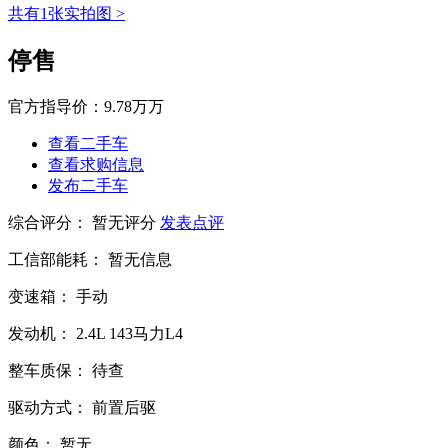
共有1张实拍图 >
停售
官方指导价：
9.78万万
查看二手车
查看求购信息
发布二手车
综合评分：
暂无评分
发表点评
工信部能耗：
暂无信息
变速箱：
手动
发动机：
2.4L
143马力L4
整车质保：
待查
驱动方式：
前置后驱
颜色：
暂无