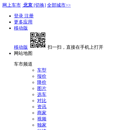
网上车市
北京
[切换]
全部城市>>
登录
注册
更多应用
移动版
移动版
扫一扫，直接在手机上打开
网站地图
车市频道
车型
报价
降价
图片
选车
对比
资讯
商家
视频
独家