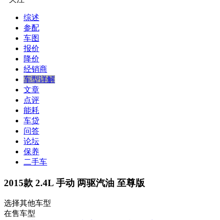
综述
参配
车图
报价
降价
经销商
车型详解
文章
点评
能耗
车贷
问答
论坛
保养
二手车
2015款 2.4L 手动 两驱汽油 至尊版
选择其他车型
在售车型