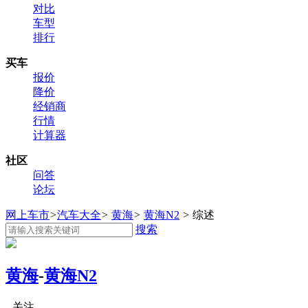
对比
车型
排行
买车
报价
降价
经销商
行情
计算器
社区
问答
论坛
网上车市
>
汽车大全
>
黄海
>
黄海N2
>
综述
搜索
黄海
-
黄海N2
关注