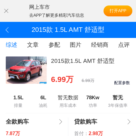
网上车市
打开APP
去APP了解更多精彩汽车信息
2015款 1.5L AMT 舒适型
综述
文章
参配
图片
经销商
点评
2015款1.5L AMT 舒适型
6.99万
6.99万
配置参数
1.5L
6L
暂无数据
78Kw
暂无
排量
油耗
用车成本
功率
3年保值率
全款购车
贷款购车
7.87万
首付：
2.98万