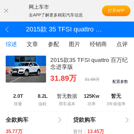
网上车市
打开APP
去APP了解更多精彩汽车信息
2015款 35 TFSI quattro 百万纪念进享版
综述
文章
参配
图片
经销商
点评
2015款35 TFSI quattro 百万纪
念进享版
31.89万
31.89万
配置参数
2.0T
8.2L
暂无数据
125Kw
暂无
排量
油耗
用车成本
功率
3年保值率
全款购车
贷款购车
35.77万
首付：
13.45万