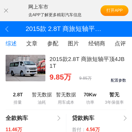
网上车市
打开APP
去APP了解更多精彩汽车信息
2015款 2.8T 商旅短轴平顶4JB1T
综述
文章
参配
图片
经销商
点评
2015款2.8T 商旅短轴平顶4JB
1T
9.85万
9.85万
配置参数
2.8T
暂无数据
暂无数据
70Kw
暂无
排量
油耗
用车成本
功率
3年保值率
全款购车
贷款购车
11.46万
首付：
4.56万