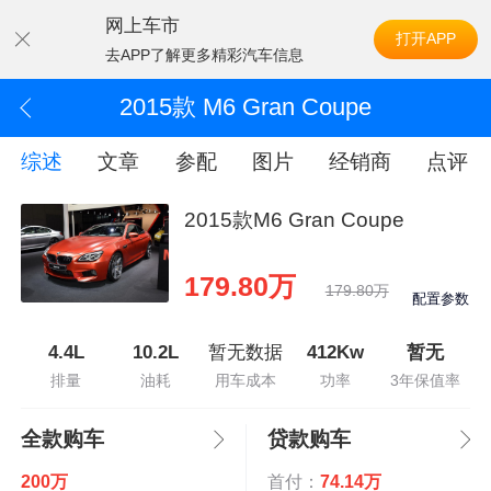
网上车市
打开APP
去APP了解更多精彩汽车信息
2015款 M6 Gran Coupe
综述
文章
参配
图片
经销商
点评
2015款M6 Gran Coupe
179.80万
179.80万
配置参数
4.4L
10.2L
暂无数据
412Kw
暂无
排量
油耗
用车成本
功率
3年保值率
全款购车
贷款购车
200万
首付：
74.14万