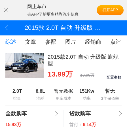
网上车市
打开APP
去APP了解更多精彩汽车信息
2015款 2.0T 自动 升级版 旗舰型
综述
文章
参配
图片
经销商
点评
2015款2.0T 自动 升级版 旗舰
型
13.99万
13.99万
配置参数
2.0T
8.8L
暂无数据
151Kw
暂无
排量
油耗
用车成本
功率
3年保值率
全款购车
贷款购车
15.93万
首付：
6.14万