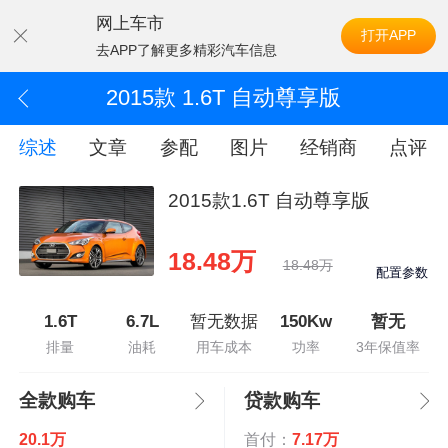
网上车市
打开APP
去APP了解更多精彩汽车信息
2015款 1.6T 自动尊享版
综述
文章
参配
图片
经销商
点评
2015款1.6T 自动尊享版
18.48万
18.48万
配置参数
1.6T
6.7L
暂无数据
150Kw
暂无
排量
油耗
用车成本
功率
3年保值率
全款购车
贷款购车
20.1万
首付：
7.17万