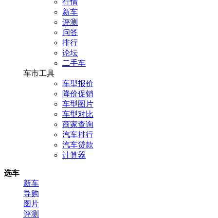
行情
新车
评测
问答
排行
论坛
二手车
车市工具
车型报价
降价促销
车型图片
车型对比
商家查询
汽车排行
汽车贷款
计算器
选车
新车
导购
图片
评测