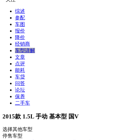
综述
参配
车图
报价
降价
经销商
车型详解
文章
点评
能耗
车贷
问答
论坛
保养
二手车
2015款 1.5L 手动 基本型 国V
选择其他车型
停售车型