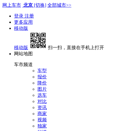
网上车市
北京
[切换]
全部城市>>
登录
注册
更多应用
移动版
移动版
扫一扫，直接在手机上打开
网站地图
车市频道
车型
报价
降价
图片
选车
对比
资讯
商家
视频
独家