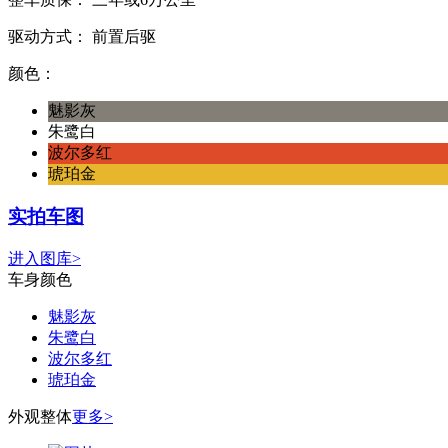
驱动方式：
前置后驱
颜色：
魅影灰
朱鹭白
波尔多红
琥珀金
实拍车图
进入图库>
车身颜色
魅影灰
朱鹭白
波尔多红
琥珀金
外观整体
更多>