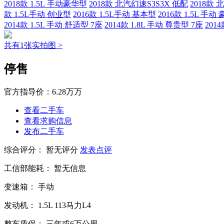
2018款 1.5L 手动豪华型
2018款 北汽幻速S3S3X 低配
2018款 
款 1.5L手动 创业型
2016款 1.5L手动 基本型
2016款 1.5L 手动
2014款 1.5L 手动 舒适型 7座
2014款 1.8L 手动 尊贵型 7座
201
共有1张实拍图 >
停售
官方指导价：
6.28万万
查看二手车
查看求购信息
发布二手车
综合评分：
暂无评分
发表点评
工信部能耗：
暂无信息
变速箱：
手动
发动机：
1.5L
113马力L4
整车质保：
三年或6万公里