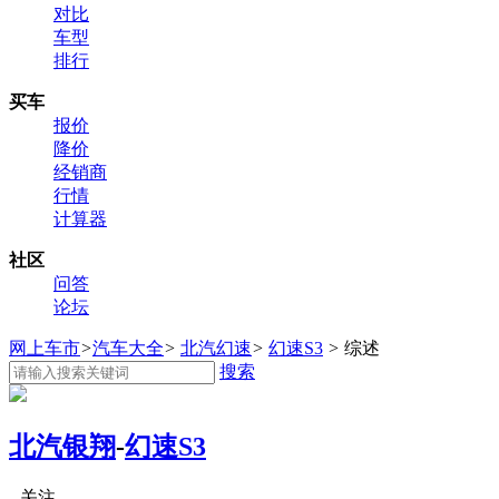
对比
车型
排行
买车
报价
降价
经销商
行情
计算器
社区
问答
论坛
网上车市
>
汽车大全
>
北汽幻速
>
幻速S3
>
综述
搜索
北汽银翔
-
幻速S3
关注