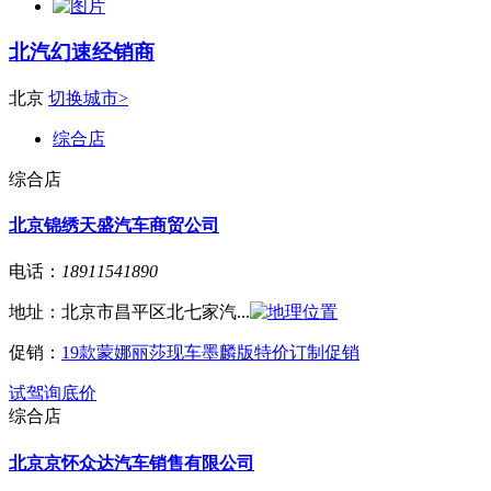
北汽幻速经销商
北京
切换城市>
综合店
综合店
北京锦绣天盛汽车商贸公司
电话：
18911541890
地址：
北京市昌平区北七家汽...
促销：
19款蒙娜丽莎现车墨麟版特价订制促销
试驾
询底价
综合店
北京京怀众达汽车销售有限公司