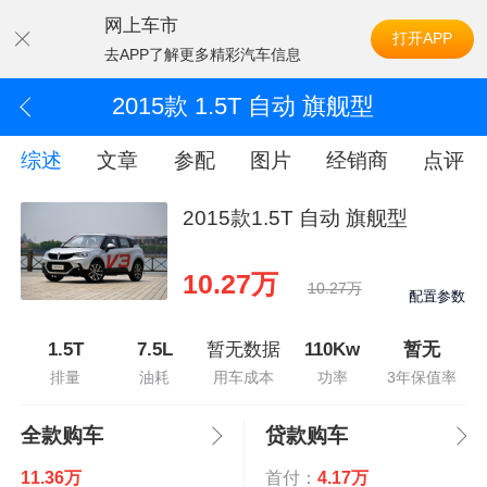
网上车市
打开APP
去APP了解更多精彩汽车信息
2015款 1.5T 自动 旗舰型
综述
文章
参配
图片
经销商
点评
2015款1.5T 自动 旗舰型
10.27万
10.27万
配置参数
1.5T
7.5L
暂无数据
110Kw
暂无
排量
油耗
用车成本
功率
3年保值率
全款购车
贷款购车
11.36万
首付：
4.17万