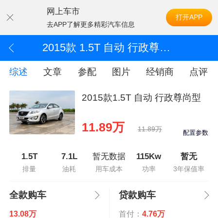
网上车市
打开APP
去APP了解更多精彩汽车信息
2015款 1.5T 自动 行政尊尚型
综述
文章
参配
图片
经销商
点评
2015款1.5T 自动 行政尊尚型
11.89万
11.89万
配置参数
1.5T
7.1L
暂无数据
115Kw
暂无
排量
油耗
用车成本
功率
3年保值率
全款购车
贷款购车
13.08万
首付：
4.76万