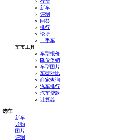
行情
新车
评测
问答
排行
论坛
二手车
车市工具
车型报价
降价促销
车型图片
车型对比
商家查询
汽车排行
汽车贷款
计算器
选车
新车
导购
图片
评测