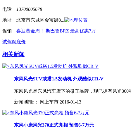
电话：
13700005678
地址：
北京市东城区金宝街8...
促销：
喜迎黄金周！ 斯巴鲁BRZ 最高优惠7万
试驾
询底价
相关新闻
东风风光SUV或搭1.5发动机 外观酷似CR-V
东风风光是东风汽车旗下的微车品牌，现已拥有风光360和
新闻
编辑：
网上车市
2016-01-13
东风小康风光370正式亮相 预售6-7万元