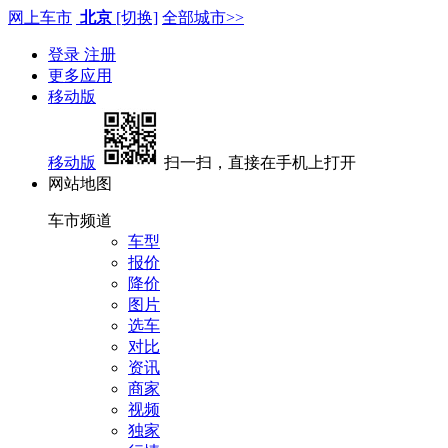
网上车市
北京
[切换]
全部城市>>
登录
注册
更多应用
移动版
移动版
扫一扫，直接在手机上打开
网站地图
车市频道
车型
报价
降价
图片
选车
对比
资讯
商家
视频
独家