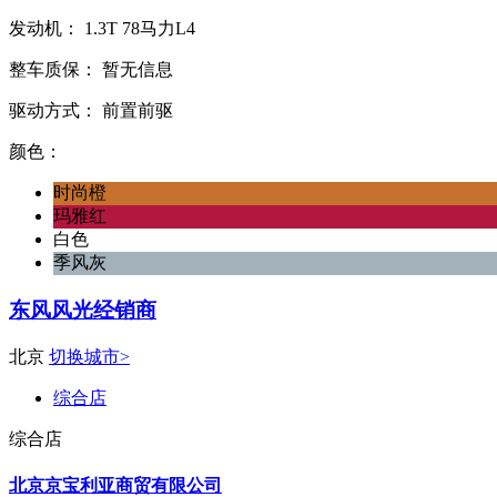
发动机：
1.3T
78马力L4
整车质保：
暂无信息
驱动方式：
前置前驱
颜色：
时尚橙
玛雅红
白色
季风灰
东风风光经销商
北京
切换城市>
综合店
综合店
北京京宝利亚商贸有限公司