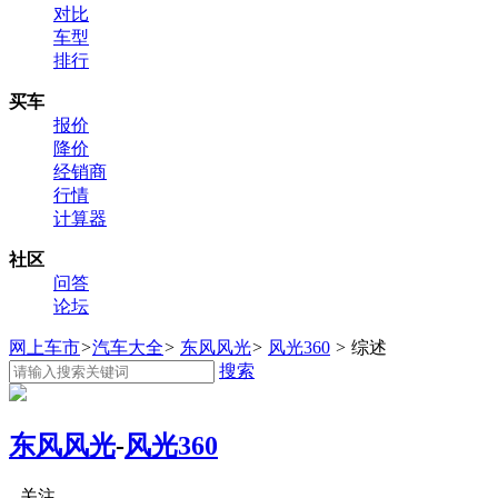
对比
车型
排行
买车
报价
降价
经销商
行情
计算器
社区
问答
论坛
网上车市
>
汽车大全
>
东风风光
>
风光360
>
综述
搜索
东风风光
-
风光360
关注