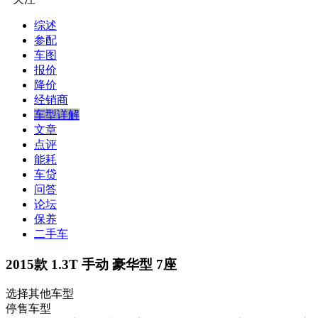
综述
参配
车图
报价
降价
经销商
车型详解
文章
点评
能耗
车贷
问答
论坛
保养
二手车
2015款 1.3T 手动 豪华型 7座
选择其他车型
停售车型