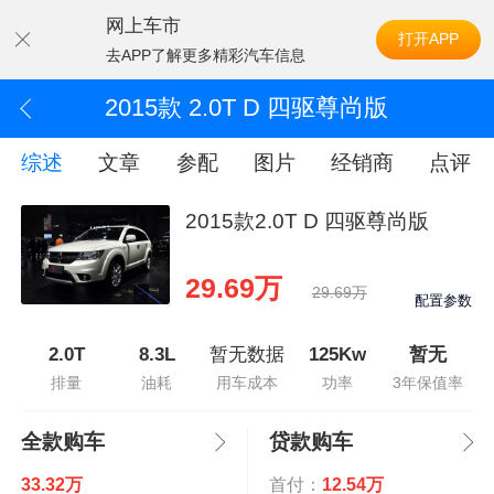
网上车市
打开APP
去APP了解更多精彩汽车信息
2015款 2.0T D 四驱尊尚版
综述
文章
参配
图片
经销商
点评
2015款2.0T D 四驱尊尚版
29.69万
29.69万
配置参数
2.0T
8.3L
暂无数据
125Kw
暂无
排量
油耗
用车成本
功率
3年保值率
全款购车
贷款购车
33.32万
首付：
12.54万