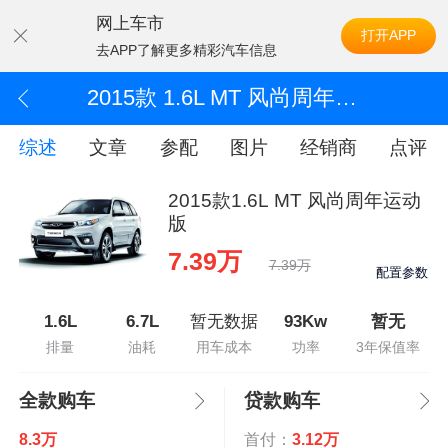
网上车市
打开APP
去APP了解更多精彩汽车信息
2015款 1.6L MT 风尚周年运动版
综述
文章
参配
图片
经销商
点评
2015款1.6L MT 风尚周年运动
版
7.39万
7.39万
配置参数
1.6L
6.7L
暂无数据
93Kw
暂无
排量
油耗
用车成本
功率
3年保值率
全款购车
贷款购车
8.3万
首付：
3.12万