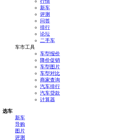
行情
新车
评测
问答
排行
论坛
二手车
车市工具
车型报价
降价促销
车型图片
车型对比
商家查询
汽车排行
汽车贷款
计算器
选车
新车
导购
图片
评测