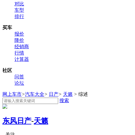
对比
车型
排行
买车
报价
降价
经销商
行情
计算器
社区
问答
论坛
网上车市
>
汽车大全
>
日产
>
天籁
>
综述
搜索
东风日产
-
天籁
关注