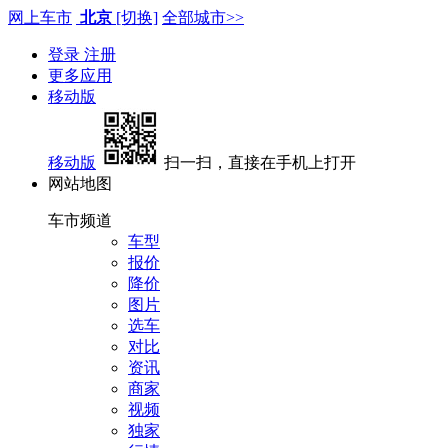
网上车市
北京
[切换]
全部城市>>
登录
注册
更多应用
移动版
移动版
扫一扫，直接在手机上打开
网站地图
车市频道
车型
报价
降价
图片
选车
对比
资讯
商家
视频
独家