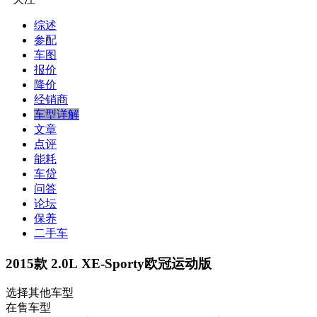
综述
参配
车图
报价
降价
经销商
车型详解
文章
点评
能耗
车贷
问答
论坛
保养
二手车
2015款 2.0L XE-Sporty欧冠运动版
选择其他车型
在售车型