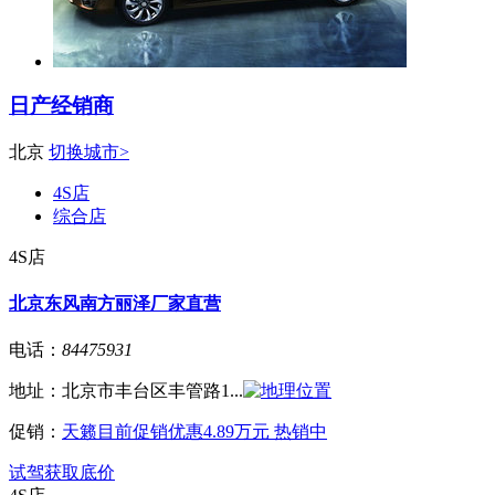
日产经销商
北京
切换城市>
4S店
综合店
4S店
北京东风南方丽泽厂家直营
电话：
84475931
地址：
北京市丰台区丰管路1...
促销：
天籁目前促销优惠4.89万元 热销中
试驾
获取底价