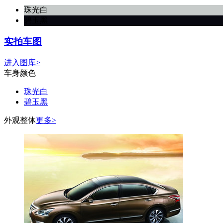
珠光白
碧玉黑
实拍车图
进入图库>
车身颜色
珠光白
碧玉黑
外观整体
更多>