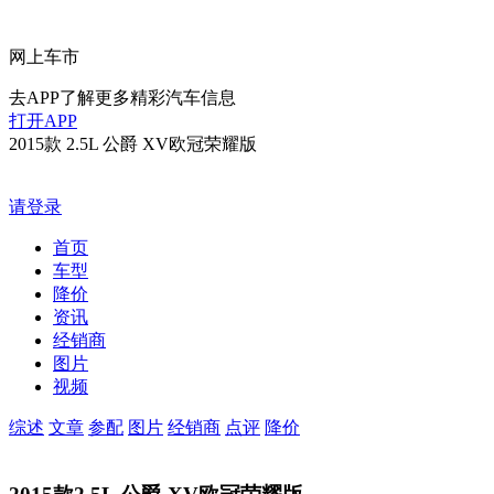
网上车市
去APP了解更多精彩汽车信息
打开APP
2015款 2.5L 公爵 XV欧冠荣耀版
请登录
首页
车型
降价
资讯
经销商
图片
视频
综述
文章
参配
图片
经销商
点评
降价