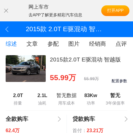
网上车市
打开APP
去APP了解更多精彩汽车信息
2015款 2.0T E驱混动 智越版
综述
文章
参配
图片
经销商
点评
2015款2.0T E驱混动 智越版
55.99万
55.99万
配置参数
2.0T
2.1L
暂无数据
83Kw
暂无
排量
油耗
用车成本
功率
3年保值率
全款购车
贷款购车
62.4万
首付：
23.21万