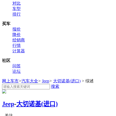
对比
车型
排行
买车
报价
降价
经销商
行情
计算器
社区
问答
论坛
网上车市
>
汽车大全
>
Jeep
>
大切诺基(进口)
>
综述
搜索
Jeep
-
大切诺基(进口)
关注