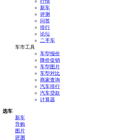
行情
新车
评测
问答
排行
论坛
二手车
车市工具
车型报价
降价促销
车型图片
车型对比
商家查询
汽车排行
汽车贷款
计算器
选车
新车
导购
图片
评测