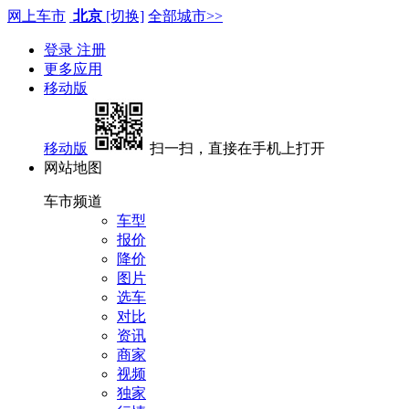
网上车市
北京
[切换]
全部城市>>
登录
注册
更多应用
移动版
移动版
扫一扫，直接在手机上打开
网站地图
车市频道
车型
报价
降价
图片
选车
对比
资讯
商家
视频
独家