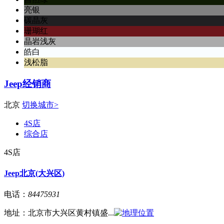
亮银
碳晶灰
珊瑚红
晶岩浅灰
皓白
浅松脂
Jeep经销商
北京
切换城市>
4S店
综合店
4S店
Jeep北京(大兴区)
电话：
84475931
地址：
北京市大兴区黄村镇盛...