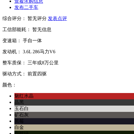
查看求购信息
发布二手车
综合评分：
暂无评分
发表点评
工信部能耗：
暂无信息
变速箱：
手自一体
发动机：
3.6L
286马力V6
整车质保：
三年或8万公里
驱动方式：
前置四驱
颜色：
魅红水晶
晶黑
玉石白
矿石灰
黑莓
白金
自然绿