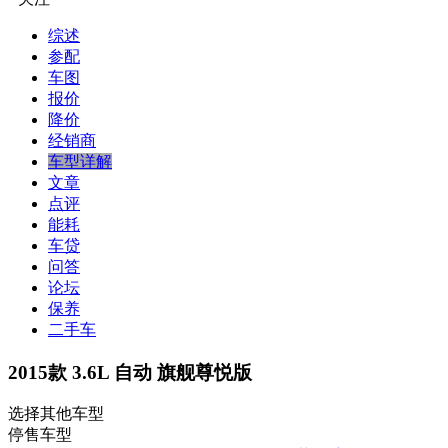
综述
参配
车图
报价
降价
经销商
车型详解
文章
点评
能耗
车贷
问答
论坛
保养
二手车
2015款 3.6L 自动 旗舰尊悦版
选择其他车型
停售车型