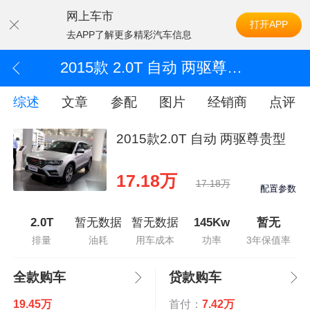
网上车市
打开APP
去APP了解更多精彩汽车信息
2015款 2.0T 自动 两驱尊贵型
综述
文章
参配
图片
经销商
点评
2015款2.0T 自动 两驱尊贵型
17.18万
17.18万
配置参数
2.0T
暂无数据
暂无数据
145Kw
暂无
排量
油耗
用车成本
功率
3年保值率
全款购车
贷款购车
19.45万
首付：
7.42万