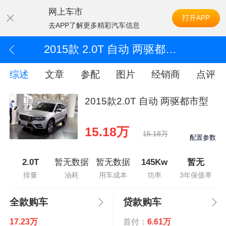
网上车市
打开APP
去APP了解更多精彩汽车信息
2015款 2.0T 自动 两驱都市型
综述
文章
参配
图片
经销商
点评
2015款2.0T 自动 两驱都市型
15.18万
15.18万
配置参数
2.0T
暂无数据
暂无数据
145Kw
暂无
排量
油耗
用车成本
功率
3年保值率
全款购车
贷款购车
17.23万
首付：
6.61万