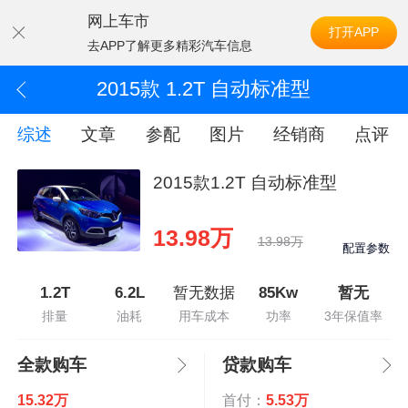
网上车市
打开APP
去APP了解更多精彩汽车信息
2015款 1.2T 自动标准型
综述
文章
参配
图片
经销商
点评
2015款1.2T 自动标准型
13.98万
13.98万
配置参数
1.2T
6.2L
暂无数据
85Kw
暂无
排量
油耗
用车成本
功率
3年保值率
全款购车
贷款购车
15.32万
首付：
5.53万