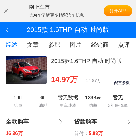
网上车市
打开APP
去APP了解更多精彩汽车信息
2015款 1.6THP 自动 时尚版
综述
文章
参配
图片
经销商
点评
2015款1.6THP 自动 时尚版
14.97万
14.97万
配置参数
1.6T
6L
暂无数据
123Kw
暂无
排量
油耗
用车成本
功率
3年保值率
全款购车
贷款购车
16.36万
首付：
5.88万