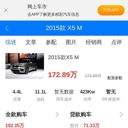
网上车市
打开APP
去APP了解更多精彩汽车信息
2015款 X5 M
综述
文章
参配
图片
经销商
点评
2015款X5 M
172.89万
172.89万
配置参数
4.4L
11.1L
暂无数据
423Kw
暂无
排量
油耗
用车成本
功率
3年保值率
全款购车
贷款购车
192.35万
首付：
71.33万