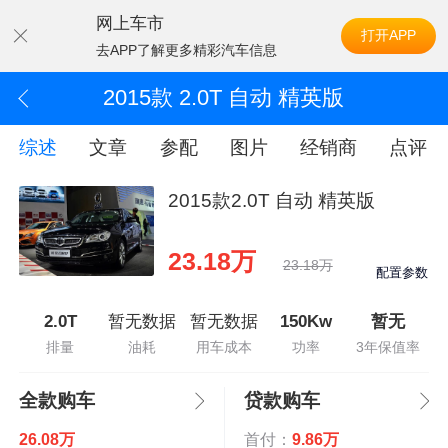
网上车市
打开APP
去APP了解更多精彩汽车信息
2015款 2.0T 自动 精英版
综述
文章
参配
图片
经销商
点评
2015款2.0T 自动 精英版
23.18万
23.18万
配置参数
2.0T
暂无数据
暂无数据
150Kw
暂无
排量
油耗
用车成本
功率
3年保值率
全款购车
贷款购车
26.08万
首付：
9.86万